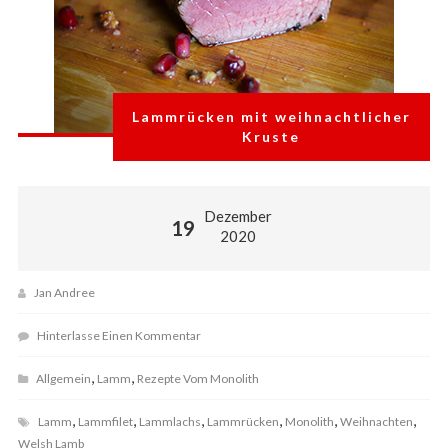
Lammrücken mit weihnachtlicher
Kruste
Dezember
19
2020
Jan Andree
Hinterlasse Einen Kommentar
,
,
Allgemein
Lamm
Rezepte Vom Monolith
,
,
,
,
,
,
Lamm
Lammfilet
Lammlachs
Lammrücken
Monolith
Weihnachten
Welsh Lamb