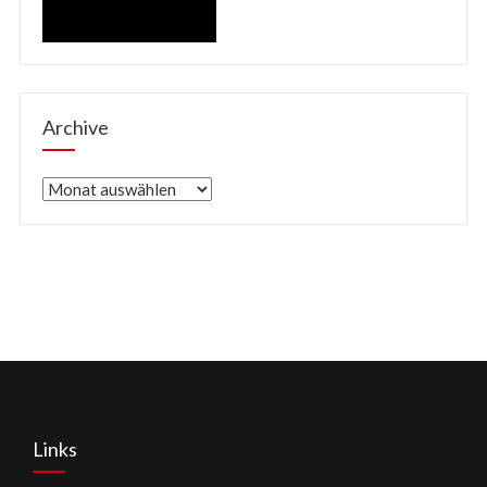
Archive
Archive
Links