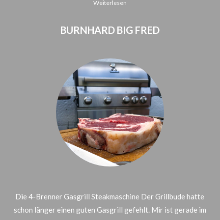
Weiterlesen
BURNHARD BIG FRED
Die 4-Brenner Gasgrill Steakmaschine Der Grillbude hatte
schon länger einen guten Gasgrill gefehlt. Mir ist gerade im