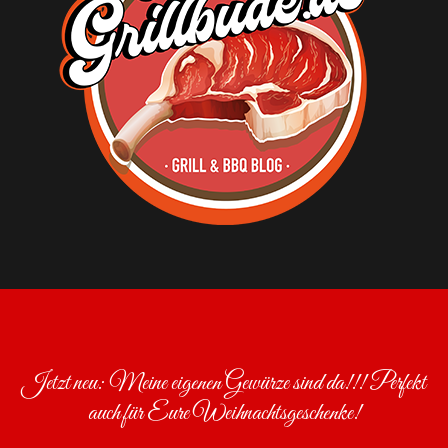
Grill
&
BBQ
Blog
|
Rezepte
&
Produkttests
Der
Grill
&
BBQ
Blog
mit
Grillrezepten
Jetzt neu: Meine eigenen Gewürze sind da!!! Perfekt
und
Inspirationen
auch für Eure Weihnachtsgeschenke!
für
mehr