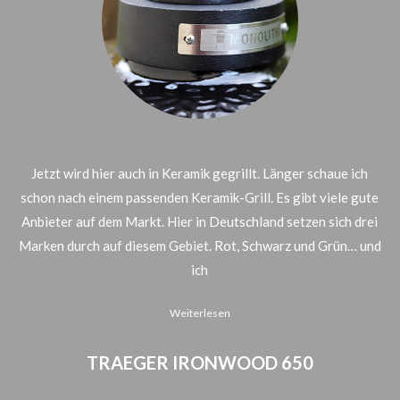
Jetzt wird hier auch in Keramik gegrillt. Länger schaue ich
schon nach einem passenden Keramik-Grill. Es gibt viele gute
Anbieter auf dem Markt. Hier in Deutschland setzen sich drei
Marken durch auf diesem Gebiet. Rot, Schwarz und Grün… und
ich
Weiterlesen
TRAEGER IRONWOOD 650