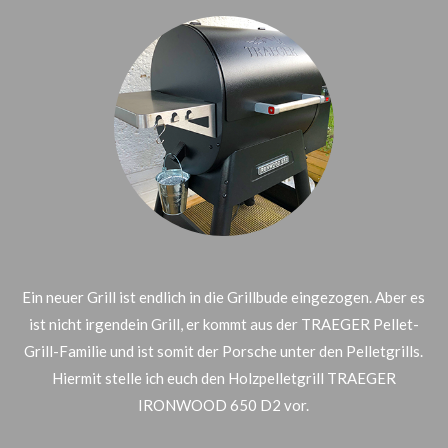
Ein neuer Grill ist endlich in die Grillbude eingezogen. Aber es
ist nicht irgendein Grill, er kommt aus der TRAEGER Pellet-
Grill-Familie und ist somit der Porsche unter den Pelletgrills.
Hiermit stelle ich euch den Holzpelletgrill TRAEGER
IRONWOOD 650 D2 vor.