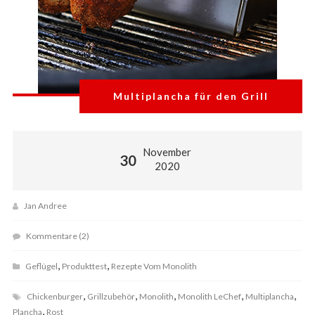
Multiplancha für den Grill
November
30
2020
Jan Andree
Kommentare (2)
,
,
Geflügel
Produkttest
Rezepte Vom Monolith
,
,
,
,
,
Chickenburger
Grillzubehör
Monolith
Monolith LeChef
Multiplancha
,
Plancha
Rost