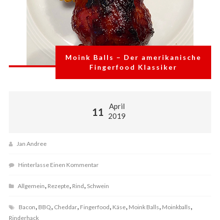
Moink Balls – Der amerikanische
Fingerfood Klassiker
April
11
2019
Jan Andree
Hinterlasse Einen Kommentar
,
,
,
Allgemein
Rezepte
Rind
Schwein
,
,
,
,
,
,
,
Bacon
BBQ
Cheddar
Fingerfood
Käse
Moink Balls
Moinkballs
Rinderhack