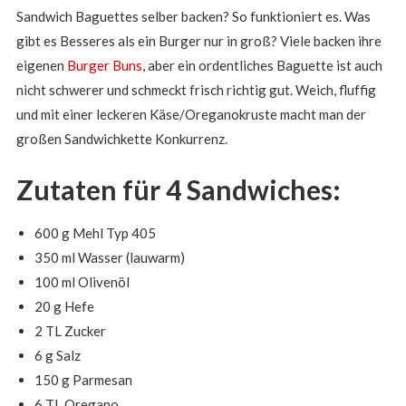
Sandwich Baguettes selber backen? So funktioniert es. Was
gibt es Besseres als ein Burger nur in groß? Viele backen ihre
eigenen
Burger Buns
, aber ein ordentliches Baguette ist auch
nicht schwerer und schmeckt frisch richtig gut. Weich, fluffig
und mit einer leckeren Käse/Oreganokruste macht man der
großen Sandwichkette Konkurrenz.
Zutaten für 4 Sandwiches:
60
0
g
Mehl Typ 405
350
ml
Wasser
(lauwarm)
100
ml
Olivenöl
20
g
Hefe
2
TL
Zucker
6
g
Salz
150
g
Parmesan
6
TL
Oregano