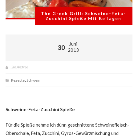
als
nur
The Greek Grill: Schweine-Feta-
dem
Zucchini Spieße Mit Beilagen
Sommer-
Grill-
Vergnügen.
Juni
30
2013
Jan Andree
,
Rezepte
Schwein
Schweine-Feta-Zucchini Spieße
Für die Spieße nehme ich dünn geschnittene Schweinefleisch-
Oberschale, Feta, Zucchini, Gyros-Gewürzmischung und