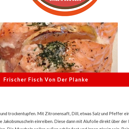
Blog
|
Rezepte
&
Produkttests
Der
Grill
&
BBQ
Frischer Fisch Von Der Planke
Blog
mit
Grillrezepten
und
und trockentupfen. Mit Zitronensaft, Dill, etwas Salz und Pfeffer ei
Inspirationen
e Jakobsmuscheln einreiben. Diese dann mit Alufolie direkt über der
für