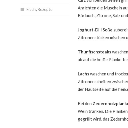
kurz von beiden Seiten gri
Anrichten die Muscheln au
,
Fisch
Rezepte
Bärlauch, Zitrone, Salz un
Joghurt-Dill Soße
zuberei
Zitronenstücken mischen u
Thunfischsteaks
waschen 
ab auf die heiße Planke b
Lachs
waschen und trocken
Zitronenscheiben zwischens
der Hautseite auf die heiß
Bei den
Zedernholzplan
Wein tränken. Die Planken 
gegrillt wird, das Zedernho