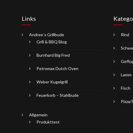
Links
Katego
Andree´s Grillbude
Rind
Grill & BBQ Blog
Schwe
Burnhard Big Fred
Geflü
Petromax Dutch Oven
Lamm
Weber Kugelgrill
Fisch
Feuerkorb – Stahlbude
Pizza/
Allgemein
Produkttest