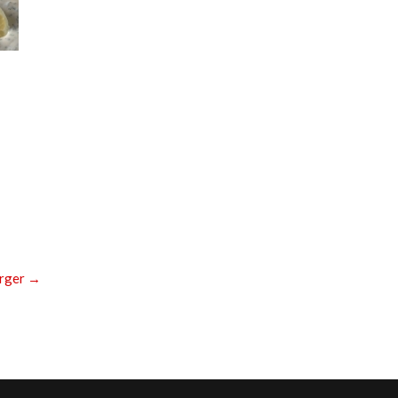
rger
→