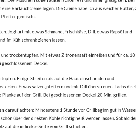
llen. Die Muscheln sollen außen schön fest und innen glasig sein. Bei
mehr
f eine Bärlauchcreme legen. Die Creme habe ich aus weicher Butter, 
als
d Pfeffer gemischt.
nur
dem
ten. Joghurt mit etwas Schmand, Frischkäse, Dill, etwas Rapsöl und
Sommer-
nd im Kühlschrank ziehen lassen.
Grill-
Vergnügen.
und trockentupfen. Mit etwas Zitronensaft einreiben und für ca. 10
ei geschlossenem Deckel.
tupfen. Einige Streifen bis auf die Haut einschneiden und
tecken. Etwas salzen, pfeffern und mit Dill überstreuen. Lachs direk
e Planke auf den Grill. Bei geschlossenem Deckel 20 Min. grillen.
ken
darauf achten: Mindestens 1 Stunde vor Grillbeginn gut in Wasse
schön über der direkten Kohle richtig heiß werden lassen. Sobald de
lz auf die indirekte Seite vom Grill schieben.