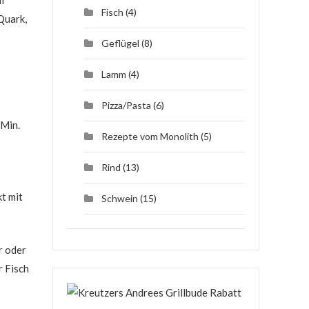
m
Fisch
(4)
Quark,
Geflügel
(8)
Lamm
(4)
Pizza/Pasta
(6)
 Min.
Rezepte vom Monolith
(5)
Rind
(13)
t mit
Schwein
(15)
r oder
r Fisch