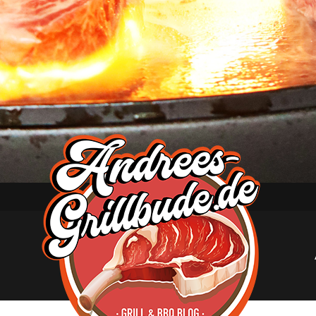
Andree
´s
Grillbude
–
Grill
&
BBQ