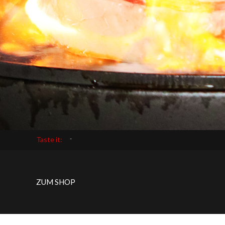
Der Frühling ist da –
_
Taste it:
ZUM SHOP