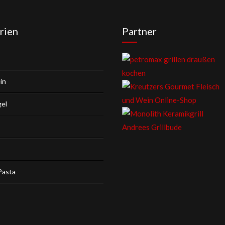
rien
Partner
in
gel
Pasta