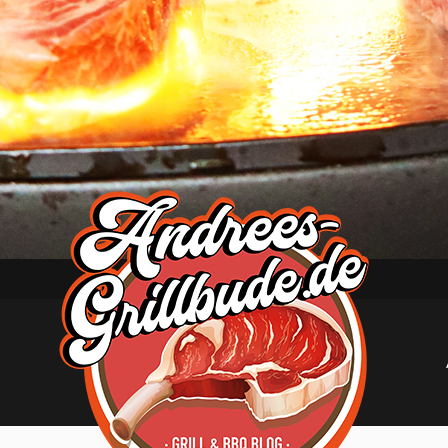
Andree
´s
Grillbude
–
Grill
&
BBQ