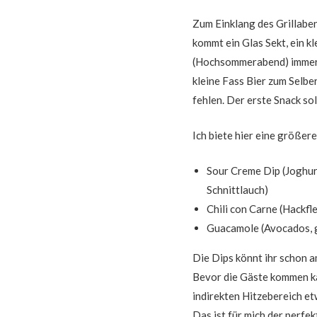
Zum Einklang des Grillabend
kommt ein Glas Sekt, ein kl
(Hochsommerabend) immer g
kleine Fass Bier zum Selbe
fehlen. Der erste Snack sol
Ich biete hier eine größer
Sour Creme Dip (Joghurt
Schnittlauch)
Chili con Carne (Hackfl
Guacamole (Avocados, g
Die Dips könnt ihr schon 
Bevor die Gäste kommen ka
indirekten Hitzebereich et
Das ist für mich der perfe