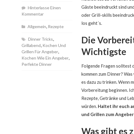
Gäste beeindruckt sind und
Hinterlasse Einen
Kommentar
oder Grill-skills beeindru
los geht´s.
,
Allgemein
Rezepte
Die Vorbereit
,
Dinner Tricks
,
Grillabend
Kochen Und
Wichtigste
,
Grillen Für Angeber
,
Kochen Wie Ein Angeber
Perfekte Dinner
Folgende Fragen solltest d
kommen zum Dinner? Was wil
es dazu zu trinken. Wenn 
Vorbereitung beginnen. Ich
Rezepte, Getränke und Leb
würden.
Haltet ihr euch 
und Grillen zum Angeber
Was gibt es 