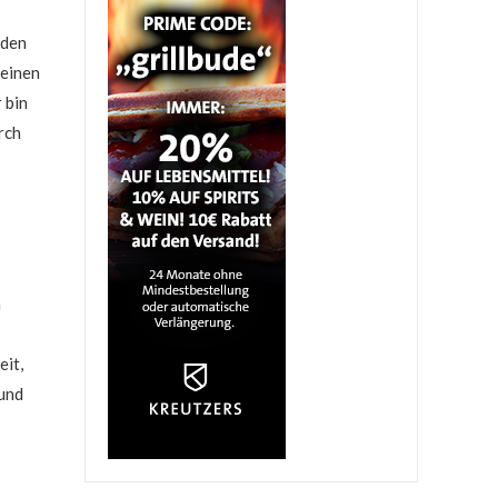
rden
 einen
 bin
rch
n
eit,
 und