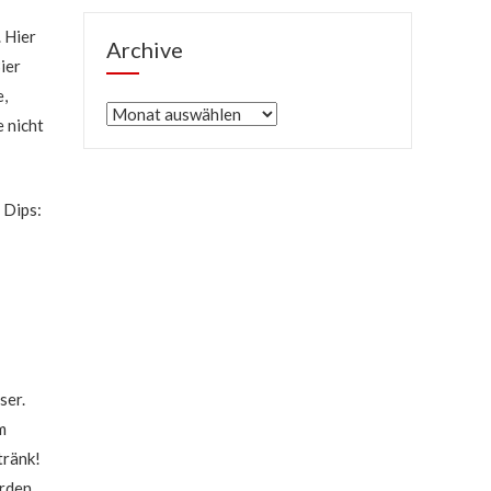
. Hier
Archive
ier
e,
Archive
e nicht
 Dips:
ser.
m
tränk!
rden.