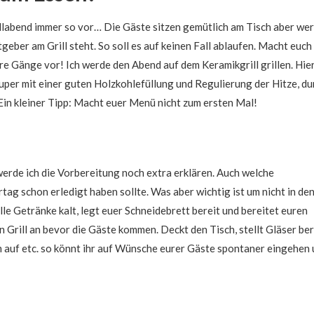
rillabend immer so vor… Die Gäste sitzen gemütlich am Tisch aber we
tgeber am Grill steht. So soll es auf keinen Fall ablaufen. Macht euch
re Gänge vor! Ich werde den Abend auf dem Keramikgrill grillen. Hier
 super mit einer guten Holzkohlefüllung und Regulierung der Hitze, du
Ein kleiner Tipp: Macht euer Menü nicht zum ersten Mal!
erde ich die Vorbereitung noch extra erklären. Auch welche
tag schon erledigt haben sollte. Was aber wichtig ist um nicht in de
 alle Getränke kalt, legt euer Schneidebrett bereit und bereitet euren
n Grill an bevor die Gäste kommen. Deckt den Tisch, stellt Gläser ber
 auf etc. so könnt ihr auf Wünsche eurer Gäste spontaner eingehen