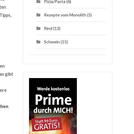
Pizza/Pasta
(6)
ten
Tipps,
Rezepte vom Monolith
(5)
Rind
(13)
Schwein
(15)
nen
as gibt
dere
chen