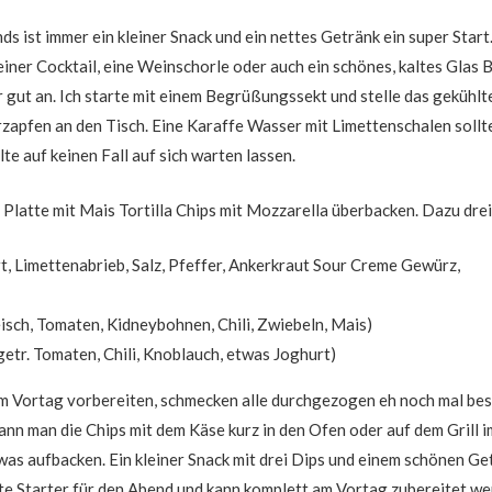
s ist immer ein kleiner Snack und ein nettes Getränk ein super Start
einer Cocktail, eine Weinschorle oder auch ein schönes, kaltes Glas B
ut an. Ich starte mit einem Begrüßungssekt und stelle das gekühlt
rzapfen an den Tisch. Eine Karaffe Wasser mit Limettenschalen sollt
lte auf keinen Fall auf sich warten lassen.
e Platte mit Mais Tortilla Chips mit Mozzarella überbacken. Dazu drei
, Limettenabrieb, Salz, Pfeffer, Ankerkraut Sour Creme Gewürz,
eisch, Tomaten, Kidneybohnen, Chili, Zwiebeln, Mais)
etr. Tomaten, Chili, Knoblauch, etwas Joghurt)
am Vortag vorbereiten, schmecken alle durchgezogen eh noch mal bes
nn man die Chips mit dem Käse kurz in den Ofen oder auf dem Grill i
was aufbacken. Ein kleiner Snack mit drei Dips und einem schönen Ge
kte Starter für den Abend und kann komplett am Vortag zubereitet we