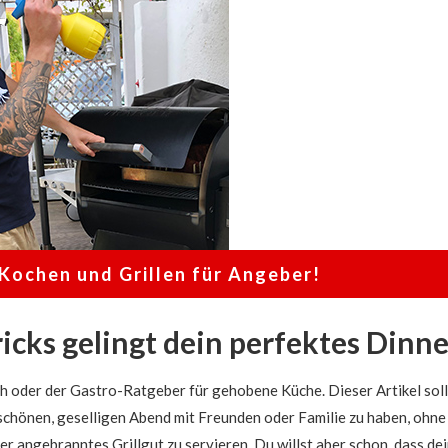
mehr
als
nur
dem
Sommer-
Grill-
Vergnügen.
Kochen und Grillen für Angeber!
icks gelingt dein perfektes Dinne
ch oder der Gastro-Ratgeber für gehobene Küche. Dieser Artikel sol
schönen, geselligen Abend mit Freunden oder Familie zu haben, ohne 
er angebranntes Grillgut zu servieren. Du willst aber schon, dass de