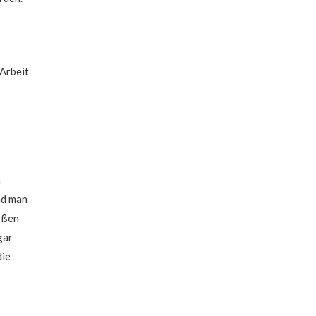
 Arbeit
n
nd man
eßen
gar
die