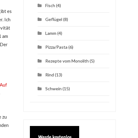
Fisch
(4)
ibt es
. Ich
Geflügel
(8)
vität
Lamm
(4)
ß am
 Der
Pizza/Pasta
(6)
Rezepte vom Monolith
(5)
Rind
(13)
Auf
Schwein
(15)
n
e zu
enden