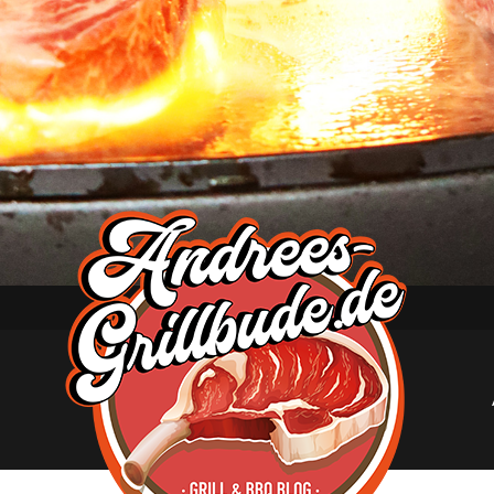
Andree
´s
Grillbude
–
Grill
&
BBQ