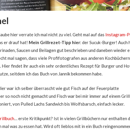
el
laube hier verrate ich mal nicht zu viel. Geht mal auf das
Instagram-Pr
as er drauf hat!
Mein Grillrezet-Tipp hier
: der Sucuk-Burger! Auch 
rinaden, Saucen und Beilagen gut beschrieben und daneben wieder e
h echt mal sagen, dass viele Profifotografen aus anderen Kochbüchern
 Hier findet ihr auch ein sehr ordentliches Rezept für Burger und H
nutze, seitdem ich das Buch von Jannik bekommen habe.
ier war ich selber überrascht wie gut Fisch auf der Feuerplatte
ber so noch nicht gemacht und Fisch war bei mir immer auf einem Grill
oniert, von Pulled Lachs Sandwich bis Wolfsbarsch, einfach lecker.
rillbuch
… erste Kritikpunkt? Ist in vielen Grillbüchern nur enthalten 
 mal was zu essen hat. Wird oft lieblos mit in ein Buch reingenomme