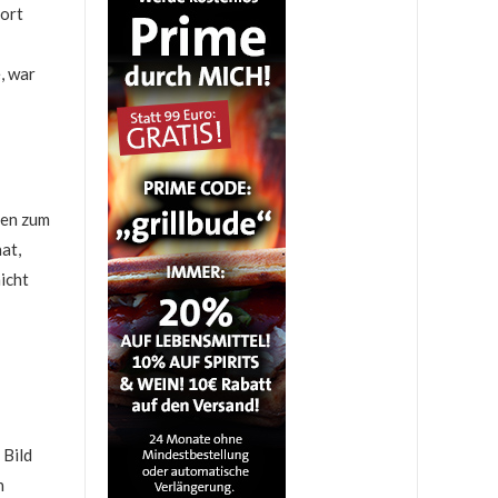
dort
e, war
sen zum
at,
icht
 Bild
n