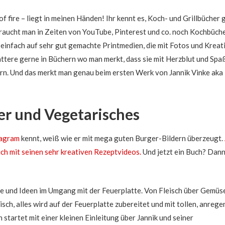
mehr
als
of fire – liegt in meinen Händen! Ihr kennt es, Koch- und Grillbücher g
nur
aucht man in Zeiten von YouTube, Pinterest und co. noch Kochbücher
dem
einfach auf sehr gut gemachte Printmedien, die mit Fotos und Kreati
Sommer-
ättere gerne in Büchern wo man merkt, dass sie mit Herzblut und Spa
Grill-
rn. Und das merkt man genau beim ersten Werk von Jannik Vinke aka
Vergnügen.
ger und Vegetarisches
tagram
kennt, weiß wie er mit mega guten Burger-Bildern überzeugt.
eich mit seinen sehr kreativen Rezeptvideos.
Und jetzt ein Buch? Dan
te und Ideen im Umgang mit der Feuerplatte. Von Fleisch über Gemüs
sch, alles wird auf der Feuerplatte zubereitet und mit tollen, anreg
 startet mit einer kleinen Einleitung über Jannik und seiner