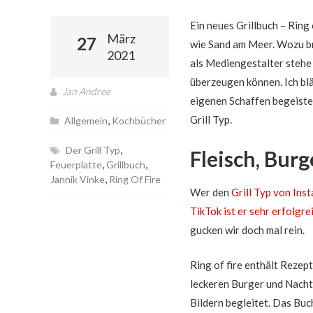
Ein neues Grillbuch – Ring 
März
27
wie Sand am Meer. Wozu br
2021
als Mediengestalter stehe 
überzeugen können. Ich bl
Jan Andree
eigenen Schaffen begeiste
Grill Typ.
,
Allgemein
Kochbücher
,
Der Grill Typ
Fleisch, Bur
,
,
Feuerplatte
Grillbuch
,
Jannik Vinke
Ring Of Fire
Wer den
Grill Typ von Ins
TikTok ist er sehr erfolgr
gucken wir doch mal rein.
Ring of fire enthält Rezep
leckeren Burger und Nachti
Bildern begleitet. Das Buch