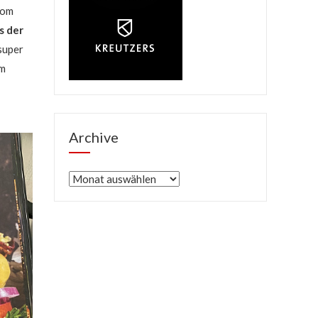
vom
s der
super
im
Archive
Archive