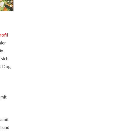
ofil
hier
in
 sich
ot Dog
 mit
damit
n und