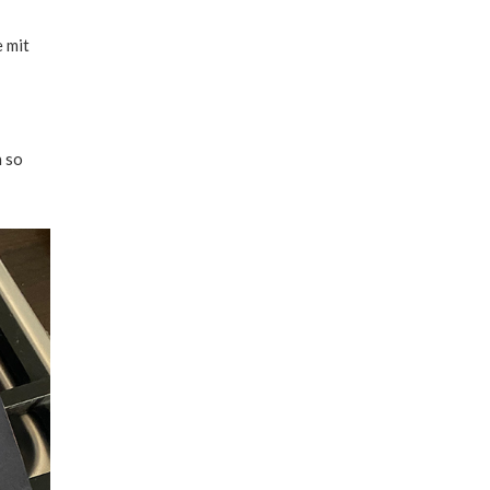
 mit
h so