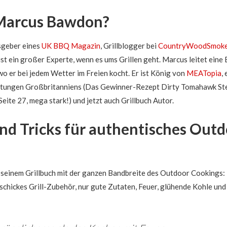
mehr
als
 Marcus Bawdon?
nur
dem
geber eines
UK BBQ Magazin
, Grillblogger bei
CountryWoodSmok
Sommer-
 ist ein großer Experte, wenn es ums Grillen geht. Marcus leitet ein
Grill-
o er bei jedem Wetter im Freien kocht. Er ist König von
MEATopia
,
Vergnügen.
altungen Großbritanniens (Das Gewinner-Rezept Dirty Tomahawk St
Seite 27, mega stark!) und jetzt auch Grillbuch Autor.
nd Tricks für authentisches Out
n seinem Grillbuch mit der ganzen Bandbreite des Outdoor Cookings:
schickes Grill-Zubehör, nur gute Zutaten, Feuer, glühende Kohle und