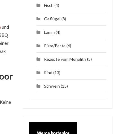
Fisch
(4)
Geflügel
(8)
e
und
Lamm
(4)
e BBQ
 einer
Pizza/Pasta
(6)
eak
Rezepte vom Monolith
(5)
Rind
(13)
door
Schwein
(15)
 Keine