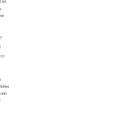
 ist
,
ine
e
n
en
n
elches
 ein
r