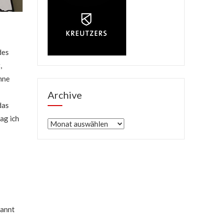
des
,
hne
Archive
das
ag ich
Archive
kannt