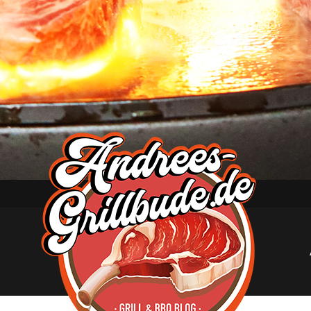
Andree
´s
Grillbude
–
Grill
&
BBQ