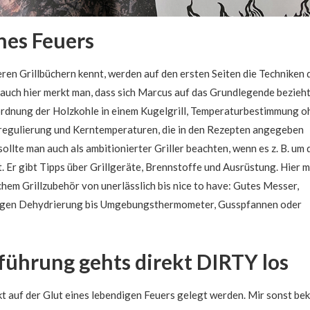
nes Feuers
ren Grillbüchern kennt, werden auf den ersten Seiten die Techniken 
 auch hier merkt man, dass sich Marcus auf das Grundlegende bezieht
ordnung der Holzkohle in einem Kugelgrill, Temperaturbestimmung o
egulierung und Kerntemperaturen, die in den Rezepten angegeben
ollte man auch als ambitionierter Griller beachten, wenn es z. B. um 
. Er gibt Tipps über Grillgeräte, Brennstoffe und Ausrüstung. Hier m
ichem Grillzubehör von unerlässlich bis nice to have: Gutes Messer,
gegen Dehydrierung bis Umgebungsthermometer, Gusspfannen oder
führung gehts direkt DIRTY los
ekt auf der Glut eines lebendigen Feuers gelegt werden. Mir sonst be