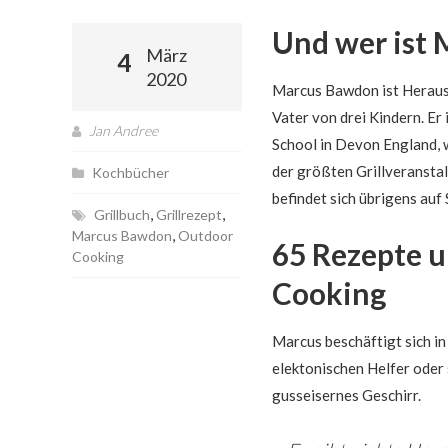
Und wer ist
März
4
2020
Marcus Bawdon ist Heraus
Vater von drei Kindern. Er
Jan Andree
School in Devon England, w
der größten Grillveranst
Kochbücher
befindet sich übrigens auf 
,
,
Grillbuch
Grillrezept
,
Marcus Bawdon
Outdoor
65 Rezepte u
Cooking
Cooking
Marcus beschäftigt sich i
elektonischen Helfer oder 
gusseisernes Geschirr.