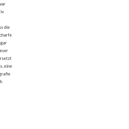
zwar
tiv
ss die
scharfe
ogar
Leser
ersetzt
s, eine
rafie
ch