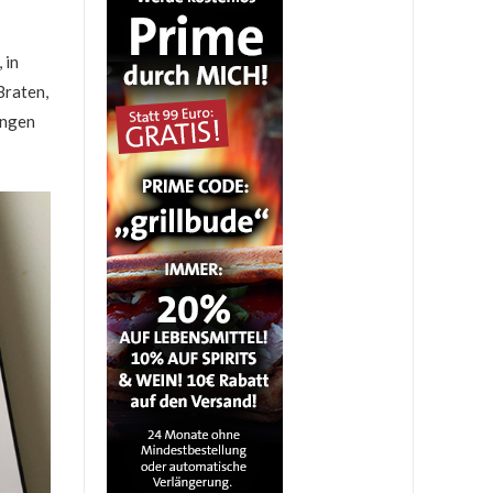
 in
Braten,
ungen