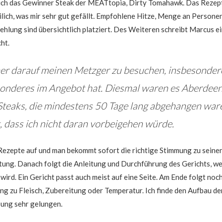
uch das Gewinner Steak der MEATtopia, Dirty Tomahawk. Das Rezept
tilich, was mir sehr gut gefällt. Empfohlene Hitze, Menge an Personen
hlung sind übersichtlich platziert. Des Weiteren schreibt Marcus e
ht.
mer darauf meinen Metzger zu besuchen, insbesonder
onderes im Angebot hat. Diesmal waren es Aberdee
eaks, die mindestens 50 Tage lang abgehangen war
t, dass ich nicht daran vorbeigehen würde.
 Rezepte auf und man bekommt sofort die richtige Stimmung zu seine
tung. Danach folgt die Anleitung und Durchführung des Gerichts, w
wird. Ein Gericht passt auch meist auf eine Seite. Am Ende folgt noch
rung zu Fleisch, Zubereitung oder Temperatur. Ich finde den Aufbau de
bung sehr gelungen.